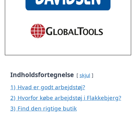
Indholdsfortegnelse
skjul
1)
Hvad er godt arbejdstøj?
2)
Hvorfor købe arbejdstøj i Flakkebjerg?
3)
Find den rigtige butik