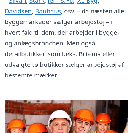
–
Silvan
,
Stark
,
Jem & Fix
,
XL-Byg
,
Davidsen
,
Bauhaus
, osv. – da næsten alle
byggemarkeder sælger arbejdstøj – i
hvert fald til dem, der arbejder i bygge-
og anlægsbranchen. Men også
detailbutikker, som f.eks. Biltema eller
udvalgte tøjbutikker sælger arbejdstøj af
bestemte mærker.