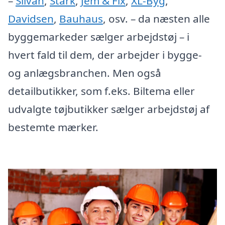
–
Silvan
,
Stark
,
Jem & Fix
,
XL-Byg
,
Davidsen
,
Bauhaus
, osv. – da næsten alle
byggemarkeder sælger arbejdstøj – i
hvert fald til dem, der arbejder i bygge-
og anlægsbranchen. Men også
detailbutikker, som f.eks. Biltema eller
udvalgte tøjbutikker sælger arbejdstøj af
bestemte mærker.