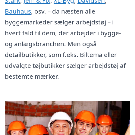
Stark
,
Jem & Fix
,
XL-Byg
,
Davidsen
,
Bauhaus
, osv. – da næsten alle
byggemarkeder sælger arbejdstøj – i
hvert fald til dem, der arbejder i bygge-
og anlægsbranchen. Men også
detailbutikker, som f.eks. Biltema eller
udvalgte tøjbutikker sælger arbejdstøj af
bestemte mærker.