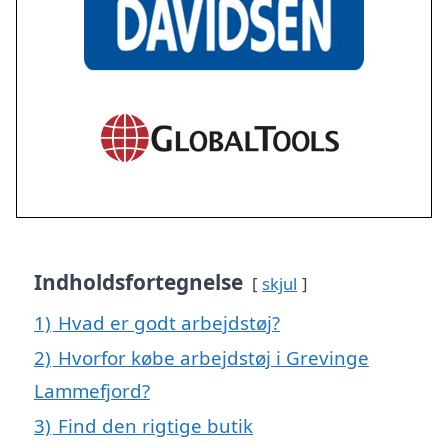
Indholdsfortegnelse
skjul
1)
Hvad er godt arbejdstøj?
2)
Hvorfor købe arbejdstøj i Grevinge
Lammefjord?
3)
Find den rigtige butik