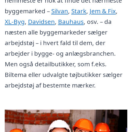
nemmeste er nok at finde det nærmeste
byggemarked –
Silvan
,
Stark
,
Jem & Fix
,
XL-Byg
,
Davidsen
,
Bauhaus
, osv. – da
næsten alle byggemarkeder sælger
arbejdstøj – i hvert fald til dem, der
arbejder i bygge- og anlægsbranchen.
Men også detailbutikker, som f.eks.
Biltema eller udvalgte tøjbutikker sælger
arbejdstøj af bestemte mærker.