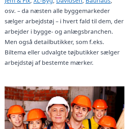
Jem & Fix
,
XL-Byg
,
Davidsen
,
Bauhaus
,
osv. – da næsten alle byggemarkeder
sælger arbejdstøj – i hvert fald til dem, der
arbejder i bygge- og anlægsbranchen.
Men også detailbutikker, som f.eks.
Biltema eller udvalgte tøjbutikker sælger
arbejdstøj af bestemte mærker.