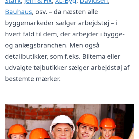
Stark
,
Jem & Fix
,
XL-Byg
,
Davidsen
,
Bauhaus
, osv. – da næsten alle
byggemarkeder sælger arbejdstøj – i
hvert fald til dem, der arbejder i bygge-
og anlægsbranchen. Men også
detailbutikker, som f.eks. Biltema eller
udvalgte tøjbutikker sælger arbejdstøj af
bestemte mærker.