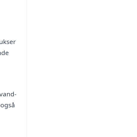
bukser
nde
 vand-
 også