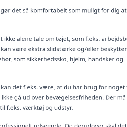
, gør det så komfortabelt som muligt for dig at
t ikke alene tale om tøjet, som f.eks. arbejds
 kan være ekstra slidstærke og/eller beskytte
ehør, som sikkerhedssko, hjelm, handsker og
 kan det f.eks. være, at du har brug for noget
st ikke gå ud over bevægelsesfriheden. Der må
l f.eks. værktøj og udstyr.
 professionelt udseende. Og derudover skal det