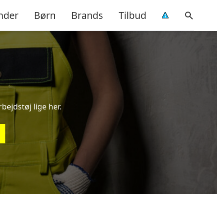
nder
Børn
Brands
Tilbud
bejdstøj lige her.