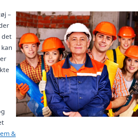
øj –
der
 det
e kan
 er
kte
og
et
Jem &