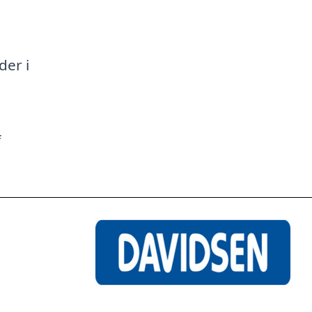
a
der i
f