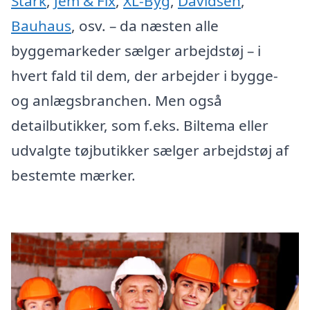
Stark
,
Jem & Fix
,
XL-Byg
,
Davidsen
,
Bauhaus
, osv. – da næsten alle
byggemarkeder sælger arbejdstøj – i
hvert fald til dem, der arbejder i bygge-
og anlægsbranchen. Men også
detailbutikker, som f.eks. Biltema eller
udvalgte tøjbutikker sælger arbejdstøj af
bestemte mærker.