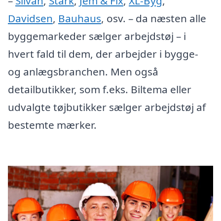
–
Silvan
,
Stark
,
Jem & Fix
,
XL-Byg
,
Davidsen
,
Bauhaus
, osv. – da næsten alle
byggemarkeder sælger arbejdstøj – i
hvert fald til dem, der arbejder i bygge-
og anlægsbranchen. Men også
detailbutikker, som f.eks. Biltema eller
udvalgte tøjbutikker sælger arbejdstøj af
bestemte mærker.