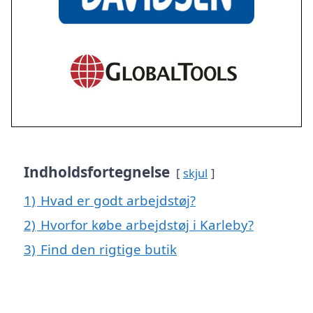
Indholdsfortegnelse
skjul
1)
Hvad er godt arbejdstøj?
2)
Hvorfor købe arbejdstøj i Karleby?
3)
Find den rigtige butik