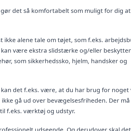
, gør det så komfortabelt som muligt for dig at
t ikke alene tale om tøjet, som f.eks. arbejds
 kan være ekstra slidstærke og/eller beskytte
ehør, som sikkerhedssko, hjelm, handsker og
 kan det f.eks. være, at du har brug for noget
st ikke gå ud over bevægelsesfriheden. Der må
l f.eks. værktøj og udstyr.
 professionelt udseende. Og derudover skal det