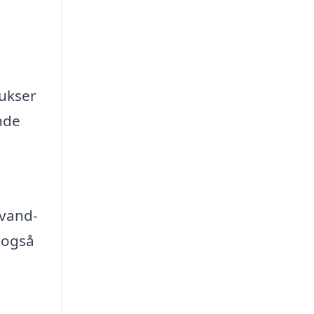
bukser
nde
 vand-
 også