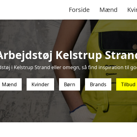
Forside
Mænd
Kvi
Arbejdstøj Kelstrup Stran
støj i Kelstrup Strand eller omegn, så find inspiration til god
Mænd
Kvinder
Børn
Brands
Tilbud