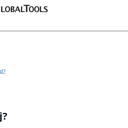
nd?
j?