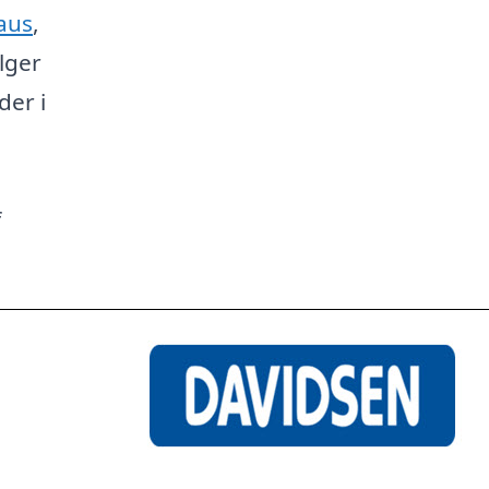
aus
,
lger
der i
f