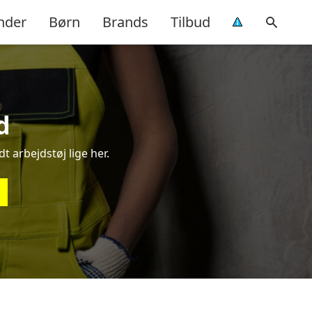
nder
Børn
Brands
Tilbud
d
t arbejdstøj lige her.