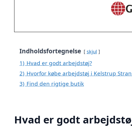
Indholdsfortegnelse
skjul
1)
Hvad er godt arbejdstøj?
2)
Hvorfor købe arbejdstøj i Kelstrup Stra
3)
Find den rigtige butik
Hvad er godt arbejdstø