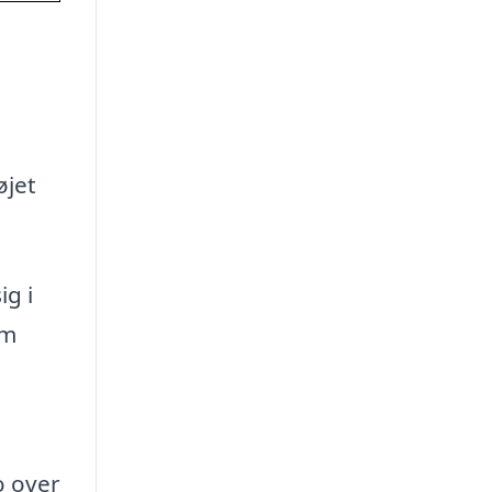
øjet
ig i
om
o over