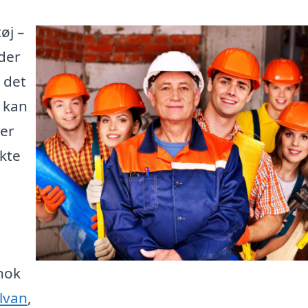
øj –
der
 det
e kan
 er
kte
nok
ilvan
,