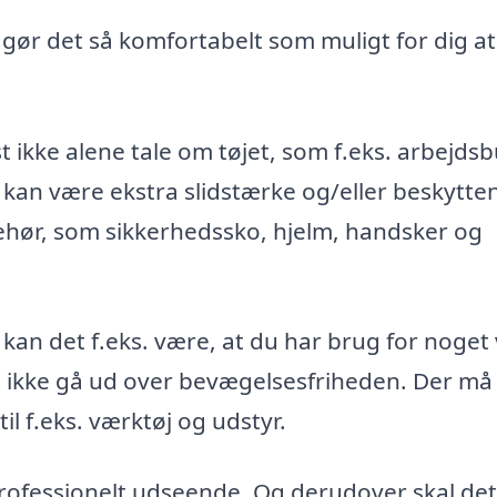
, gør det så komfortabelt som muligt for dig at
t ikke alene tale om tøjet, som f.eks. arbejds
 kan være ekstra slidstærke og/eller beskytte
ehør, som sikkerhedssko, hjelm, handsker og
 kan det f.eks. være, at du har brug for noget
st ikke gå ud over bevægelsesfriheden. Der må
l f.eks. værktøj og udstyr.
 professionelt udseende. Og derudover skal det