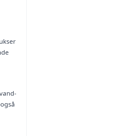
bukser
nde
 vand-
 også