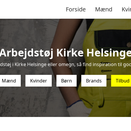
Forside
Mænd
Kvi
Arbejdstøj Kirke Helsing
støj i Kirke Helsinge eller omegn, så find inspiration til god
Mænd
Kvinder
Børn
Brands
Tilbud