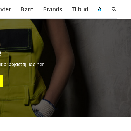
nder
Børn
Brands
Tilbud
e
t arbejdstøj lige her.