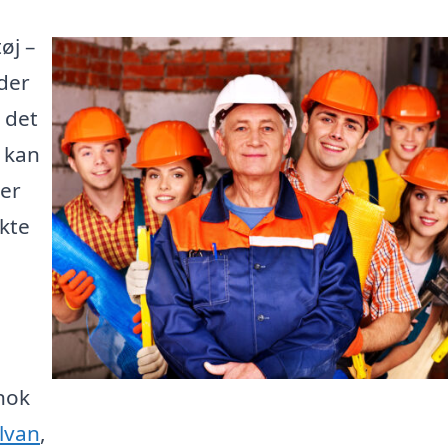
øj –
der
 det
e kan
 er
kte
nok
ilvan
,