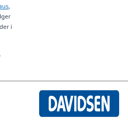
aus
,
lger
der i
f