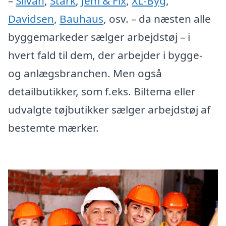
–
Silvan
,
Stark
,
Jem & Fix
,
XL-Byg
,
Davidsen
,
Bauhaus
, osv. – da næsten alle
byggemarkeder sælger arbejdstøj – i
hvert fald til dem, der arbejder i bygge-
og anlægsbranchen. Men også
detailbutikker, som f.eks. Biltema eller
udvalgte tøjbutikker sælger arbejdstøj af
bestemte mærker.