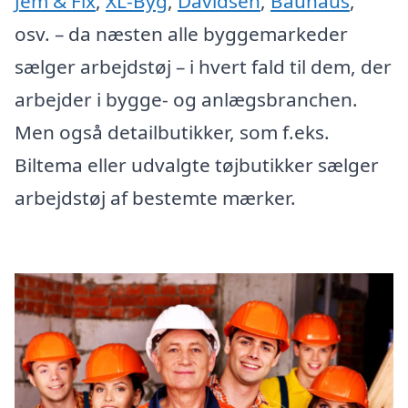
Jem & Fix
,
XL-Byg
,
Davidsen
,
Bauhaus
,
osv. – da næsten alle byggemarkeder
sælger arbejdstøj – i hvert fald til dem, der
arbejder i bygge- og anlægsbranchen.
Men også detailbutikker, som f.eks.
Biltema eller udvalgte tøjbutikker sælger
arbejdstøj af bestemte mærker.