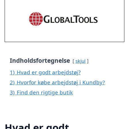
Indholdsfortegnelse
skjul
1)
Hvad er godt arbejdstøj?
2)
Hvorfor købe arbejdstøj i Kundby?
3)
Find den rigtige butik
Hvad er godt