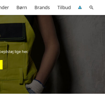
nder
Børn
Brands
Tilbud
ejdstøj lige her.