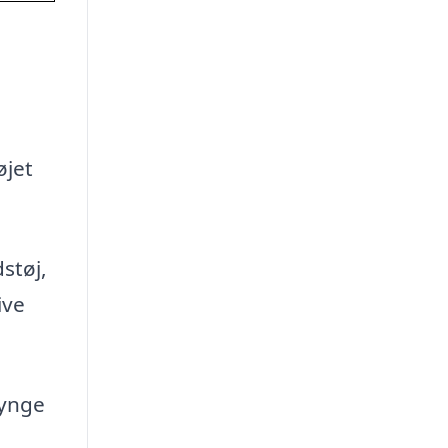
øjet
støj,
ive
Lynge
l