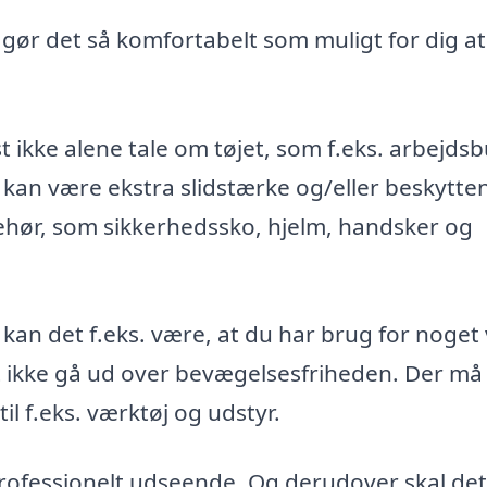
, gør det så komfortabelt som muligt for dig at
t ikke alene tale om tøjet, som f.eks. arbejds
 kan være ekstra slidstærke og/eller beskytte
ehør, som sikkerhedssko, hjelm, handsker og
 kan det f.eks. være, at du har brug for noget
st ikke gå ud over bevægelsesfriheden. Der må
l f.eks. værktøj og udstyr.
 professionelt udseende. Og derudover skal det