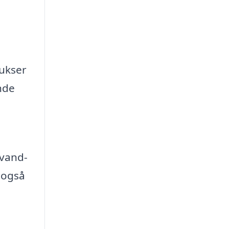
bukser
nde
 vand-
 også