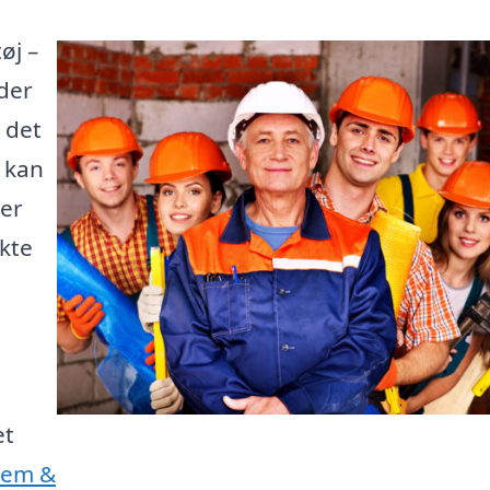
øj –
der
 det
e kan
 er
kte
et
Jem &