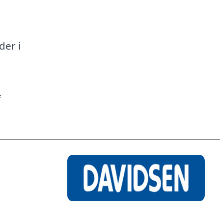
a
der i
f