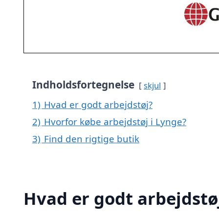
Indholdsfortegnelse
skjul
1)
Hvad er godt arbejdstøj?
2)
Hvorfor købe arbejdstøj i Lynge?
3)
Find den rigtige butik
Hvad er godt arbejdstø