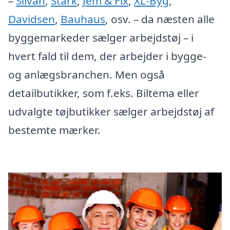
–
Silvan
,
Stark
,
Jem & Fix
,
XL-Byg
,
Davidsen
,
Bauhaus
, osv. – da næsten alle
byggemarkeder sælger arbejdstøj – i
hvert fald til dem, der arbejder i bygge-
og anlægsbranchen. Men også
detailbutikker, som f.eks. Biltema eller
udvalgte tøjbutikker sælger arbejdstøj af
bestemte mærker.