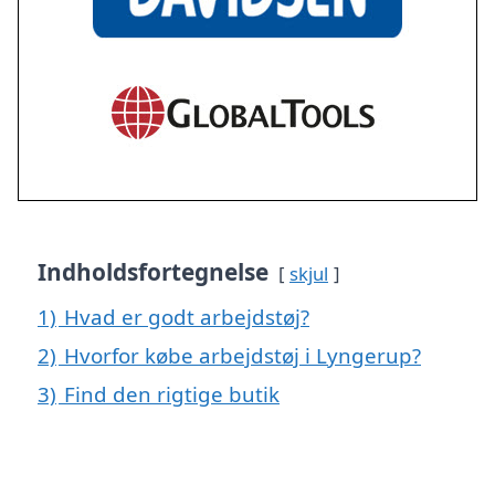
Indholdsfortegnelse
skjul
1)
Hvad er godt arbejdstøj?
2)
Hvorfor købe arbejdstøj i Lyngerup?
3)
Find den rigtige butik