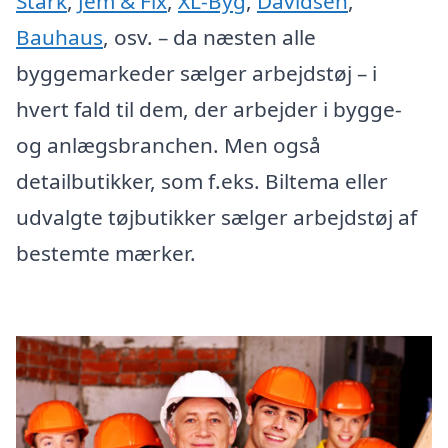
Stark
,
Jem & Fix
,
XL-Byg
,
Davidsen
,
Bauhaus
, osv. – da næsten alle
byggemarkeder sælger arbejdstøj – i
hvert fald til dem, der arbejder i bygge-
og anlægsbranchen. Men også
detailbutikker, som f.eks. Biltema eller
udvalgte tøjbutikker sælger arbejdstøj af
bestemte mærker.