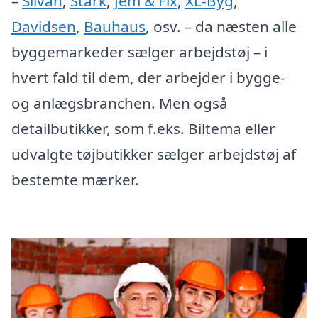
–
Silvan
,
Stark
,
Jem & Fix
,
XL-Byg
,
Davidsen
,
Bauhaus
, osv. – da næsten alle
byggemarkeder sælger arbejdstøj – i
hvert fald til dem, der arbejder i bygge-
og anlægsbranchen. Men også
detailbutikker, som f.eks. Biltema eller
udvalgte tøjbutikker sælger arbejdstøj af
bestemte mærker.