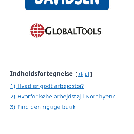
Indholdsfortegnelse
skjul
1)
Hvad er godt arbejdstøj?
2)
Hvorfor købe arbejdstøj i Nordbyen?
3)
Find den rigtige butik