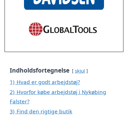
Indholdsfortegnelse
skjul
1)
Hvad er godt arbejdstøj?
2)
Hvorfor købe arbejdstøj i Nykøbing
Falster?
3)
Find den rigtige butik