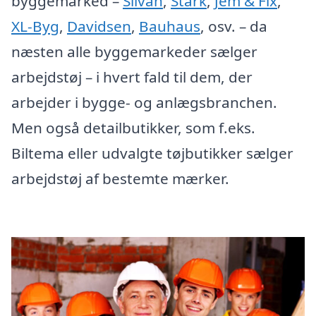
byggemarked –
Silvan
,
Stark
,
Jem & Fix
,
XL-Byg
,
Davidsen
,
Bauhaus
, osv. – da
næsten alle byggemarkeder sælger
arbejdstøj – i hvert fald til dem, der
arbejder i bygge- og anlægsbranchen.
Men også detailbutikker, som f.eks.
Biltema eller udvalgte tøjbutikker sælger
arbejdstøj af bestemte mærker.