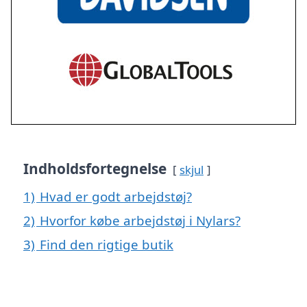
Indholdsfortegnelse
skjul
1)
Hvad er godt arbejdstøj?
2)
Hvorfor købe arbejdstøj i Nylars?
3)
Find den rigtige butik