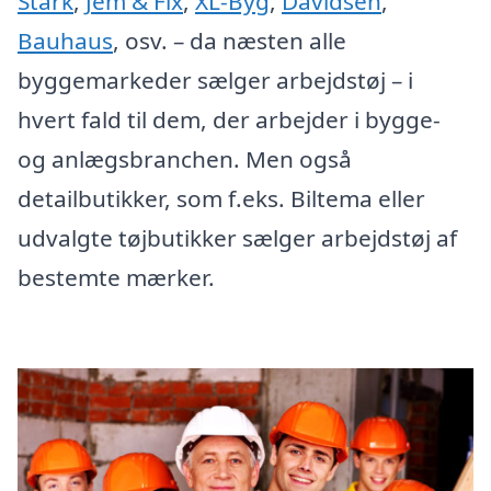
Stark
,
Jem & Fix
,
XL-Byg
,
Davidsen
,
Bauhaus
, osv. – da næsten alle
byggemarkeder sælger arbejdstøj – i
hvert fald til dem, der arbejder i bygge-
og anlægsbranchen. Men også
detailbutikker, som f.eks. Biltema eller
udvalgte tøjbutikker sælger arbejdstøj af
bestemte mærker.