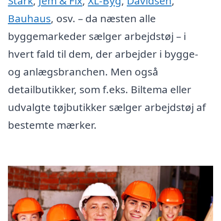
Stark
,
Jem & Fix
,
XL-Byg
,
Davidsen
,
Bauhaus
, osv. – da næsten alle
byggemarkeder sælger arbejdstøj – i
hvert fald til dem, der arbejder i bygge-
og anlægsbranchen. Men også
detailbutikker, som f.eks. Biltema eller
udvalgte tøjbutikker sælger arbejdstøj af
bestemte mærker.