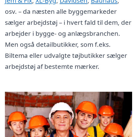
Jem & Fix
,
XL-Byg
,
Davidsen
,
Bauhaus
,
osv. – da næsten alle byggemarkeder
sælger arbejdstøj – i hvert fald til dem, der
arbejder i bygge- og anlægsbranchen.
Men også detailbutikker, som f.eks.
Biltema eller udvalgte tøjbutikker sælger
arbejdstøj af bestemte mærker.