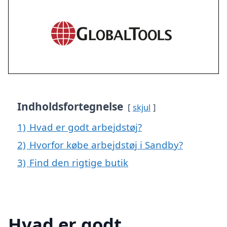
Indholdsfortegnelse
skjul
1)
Hvad er godt arbejdstøj?
2)
Hvorfor købe arbejdstøj i Sandby?
3)
Find den rigtige butik
Hvad er godt