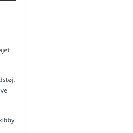
øjet
dstøj,
ive
kibby
l