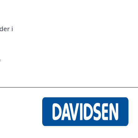
a
der i
f