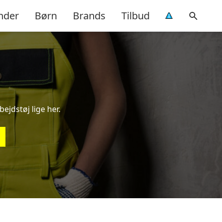
nder
Børn
Brands
Tilbud
bejdstøj lige her.