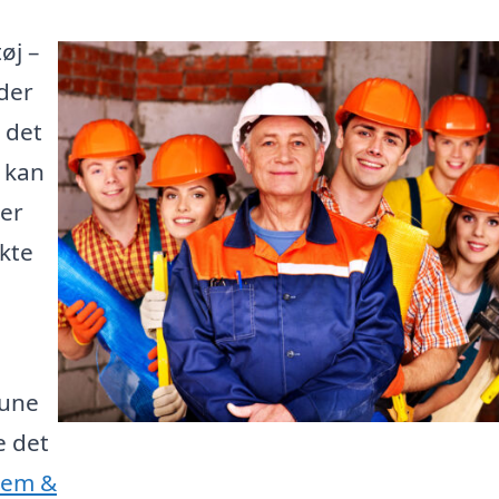
øj –
der
 det
e kan
 er
kte
mune
e det
Jem &