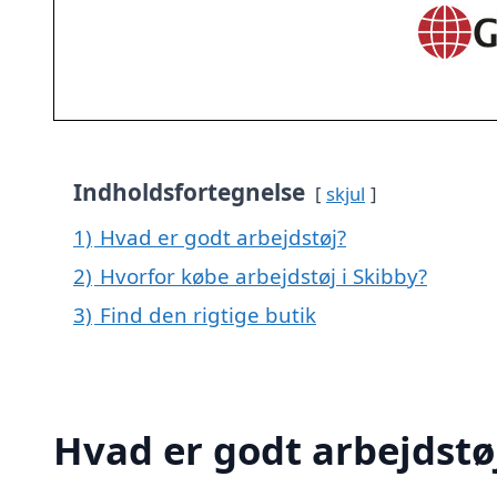
Indholdsfortegnelse
skjul
1)
Hvad er godt arbejdstøj?
2)
Hvorfor købe arbejdstøj i Skibby?
3)
Find den rigtige butik
Hvad er godt arbejdstø