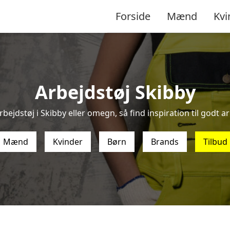
Forside
Mænd
Kvi
Arbejdstøj Skibby
bejdstøj i Skibby eller omegn, så find inspiration til godt ar
Mænd
Kvinder
Børn
Brands
Tilbud