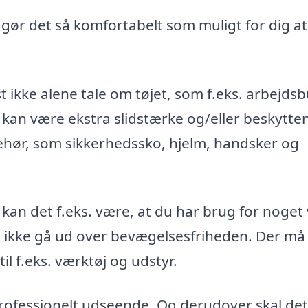
, gør det så komfortabelt som muligt for dig at
t ikke alene tale om tøjet, som f.eks. arbejds
 kan være ekstra slidstærke og/eller beskytte
ehør, som sikkerhedssko, hjelm, handsker og
 kan det f.eks. være, at du har brug for noget
st ikke gå ud over bevægelsesfriheden. Der må
l f.eks. værktøj og udstyr.
 professionelt udseende. Og derudover skal det