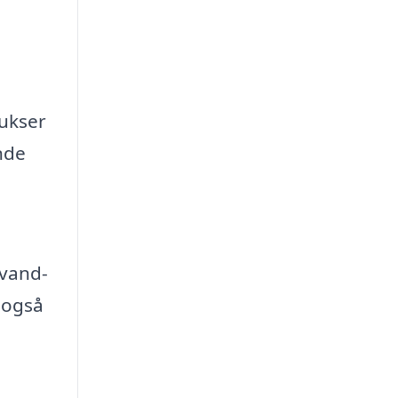
bukser
nde
 vand-
 også