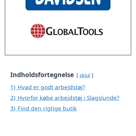
Indholdsfortegnelse
skjul
1)
Hvad er godt arbejdstøj?
2)
Hvorfor købe arbejdstøj i Slagslunde?
3)
Find den rigtige butik