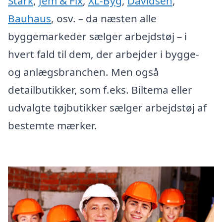
Stark
,
Jem & Fix
,
XL-Byg
,
Davidsen
,
Bauhaus
, osv. – da næsten alle
byggemarkeder sælger arbejdstøj – i
hvert fald til dem, der arbejder i bygge-
og anlægsbranchen. Men også
detailbutikker, som f.eks. Biltema eller
udvalgte tøjbutikker sælger arbejdstøj af
bestemte mærker.