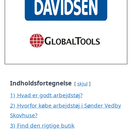
Indholdsfortegnelse
skjul
1)
Hvad er godt arbejdstøj?
2)
Hvorfor købe arbejdstøj i Sønder Vedby
Skovhuse?
3)
Find den rigtige butik