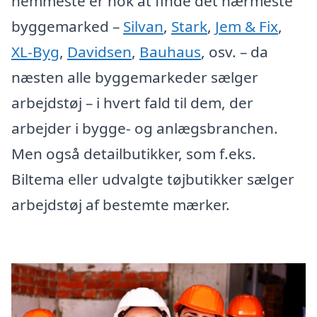
nemmeste er nok at finde det nærmeste
byggemarked –
Silvan
,
Stark
,
Jem & Fix
,
XL-Byg
,
Davidsen
,
Bauhaus
, osv. – da
næsten alle byggemarkeder sælger
arbejdstøj – i hvert fald til dem, der
arbejder i bygge- og anlægsbranchen.
Men også detailbutikker, som f.eks.
Biltema eller udvalgte tøjbutikker sælger
arbejdstøj af bestemte mærker.