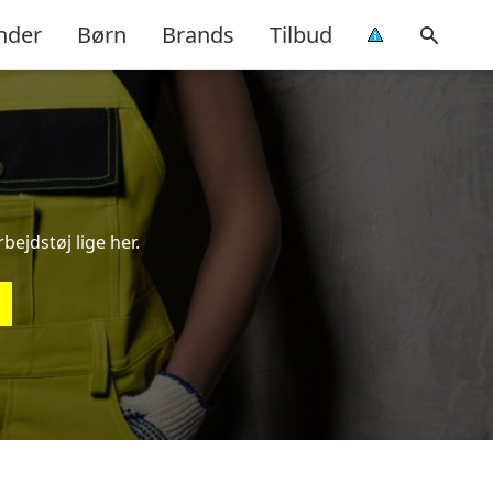
nder
Børn
Brands
Tilbud
rbejdstøj lige her.