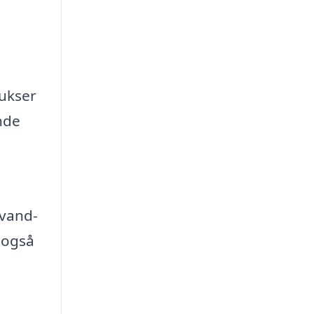
bukser
nde
 vand-
 også