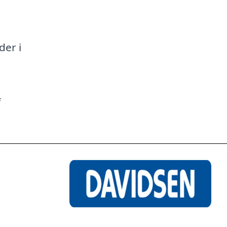
a
der i
f