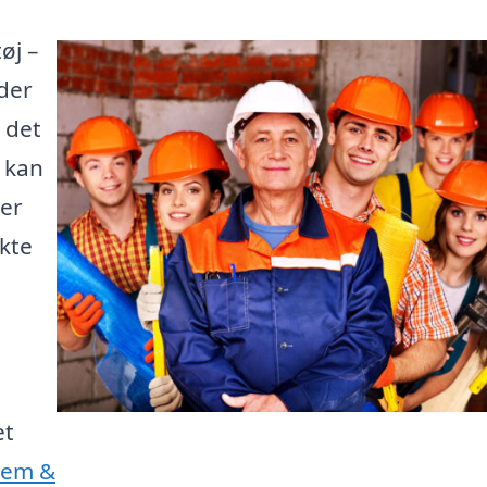
øj –
der
 det
e kan
 er
kte
et
Jem &