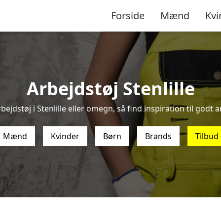
Forside
Mænd
Kvi
Arbejdstøj Stenlille
ejdstøj i Stenlille eller omegn, så find inspiration til godt a
Mænd
Kvinder
Børn
Brands
Tilbud