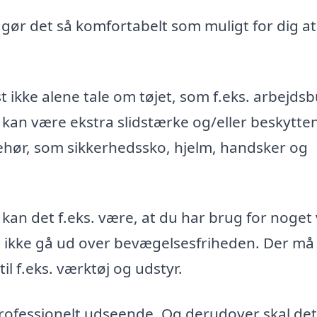
, gør det så komfortabelt som muligt for dig at
t ikke alene tale om tøjet, som f.eks. arbejds
 kan være ekstra slidstærke og/eller beskytte
ehør, som sikkerhedssko, hjelm, handsker og
 kan det f.eks. være, at du har brug for noget
st ikke gå ud over bevægelsesfriheden. Der må
l f.eks. værktøj og udstyr.
 professionelt udseende. Og derudover skal det