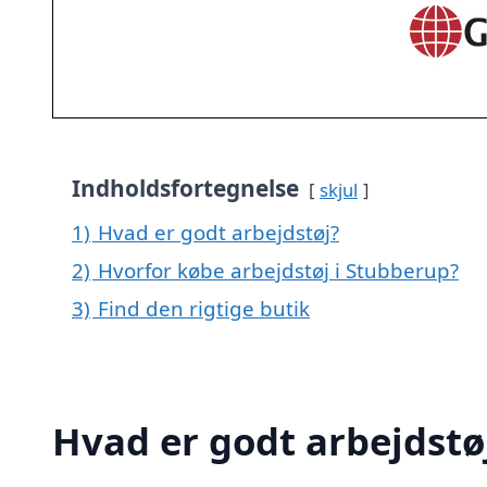
Indholdsfortegnelse
skjul
1)
Hvad er godt arbejdstøj?
2)
Hvorfor købe arbejdstøj i Stubberup?
3)
Find den rigtige butik
Hvad er godt arbejdstø