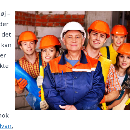
øj –
der
 det
e kan
 er
kte
nok
ilvan
,