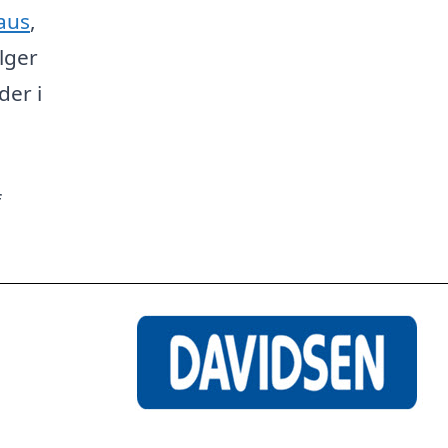
aus
,
lger
der i
f