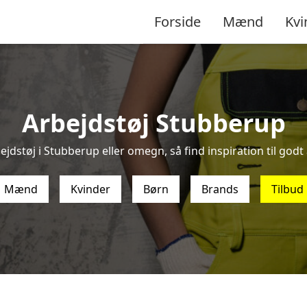
Forside
Mænd
Kvi
Arbejdstøj Stubberup
jdstøj i Stubberup eller omegn, så find inspiration til godt 
Mænd
Kvinder
Børn
Brands
Tilbud