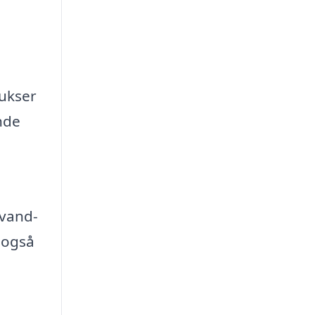
bukser
nde
 vand-
 også