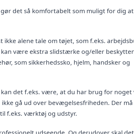
, gør det så komfortabelt som muligt for dig at
t ikke alene tale om tøjet, som f.eks. arbejds
 kan være ekstra slidstærke og/eller beskytte
ehør, som sikkerhedssko, hjelm, handsker og
 kan det f.eks. være, at du har brug for noget
st ikke gå ud over bevægelsesfriheden. Der må
l f.eks. værktøj og udstyr.
 professionelt udseende. Og derudover skal det