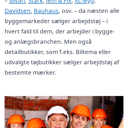
–
Silvan
,
Stark
,
Jem & Fix
,
XL-Byg
,
Davidsen
,
Bauhaus
, osv. – da næsten alle
byggemarkeder sælger arbejdstøj – i
hvert fald til dem, der arbejder i bygge-
og anlægsbranchen. Men også
detailbutikker, som f.eks. Biltema eller
udvalgte tøjbutikker sælger arbejdstøj af
bestemte mærker.