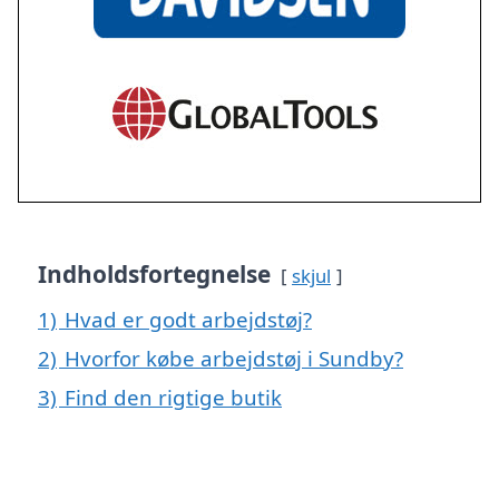
Indholdsfortegnelse
skjul
1)
Hvad er godt arbejdstøj?
2)
Hvorfor købe arbejdstøj i Sundby?
3)
Find den rigtige butik