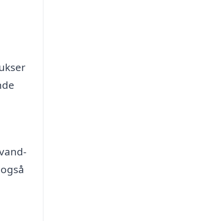
bukser
nde
 vand-
 også