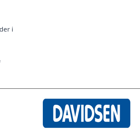
a
der i
f