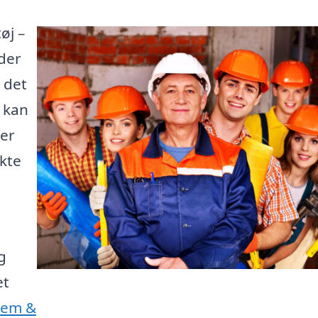
øj –
der
 det
e kan
 er
kte
g
et
Jem &