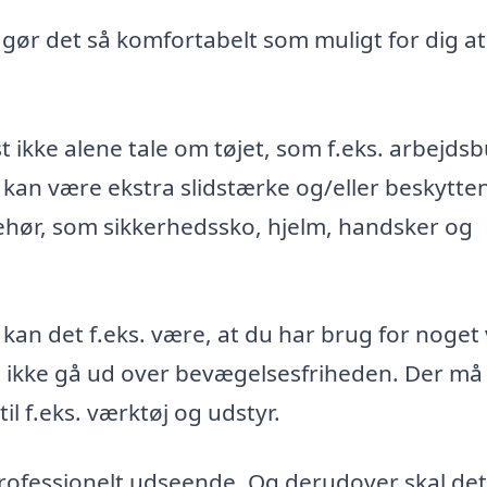
, gør det så komfortabelt som muligt for dig at
t ikke alene tale om tøjet, som f.eks. arbejds
 kan være ekstra slidstærke og/eller beskytte
ehør, som sikkerhedssko, hjelm, handsker og
 kan det f.eks. være, at du har brug for noget
st ikke gå ud over bevægelsesfriheden. Der må
l f.eks. værktøj og udstyr.
 professionelt udseende. Og derudover skal det