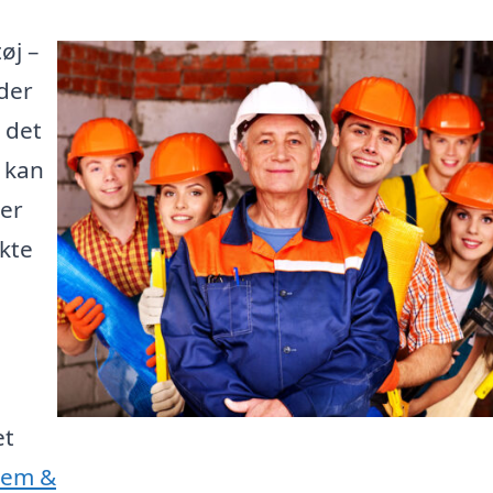
øj –
der
 det
e kan
 er
kte
et
Jem &