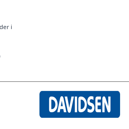
a
der i
f