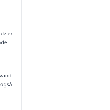
bukser
nde
 vand-
 også