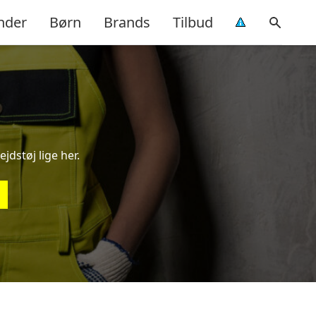
nder
Børn
Brands
Tilbud
jdstøj lige her.