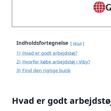
Indholdsfortegnelse
skjul
1)
Hvad er godt arbejdstøj?
2)
Hvorfor købe arbejdstøj i Viby?
3)
Find den rigtige butik
Hvad er godt arbejdstø