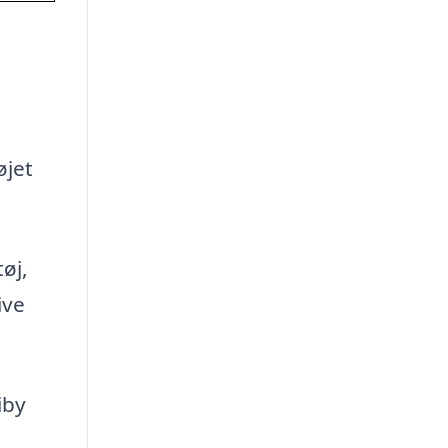
øjet
tøj,
ive
iby
l