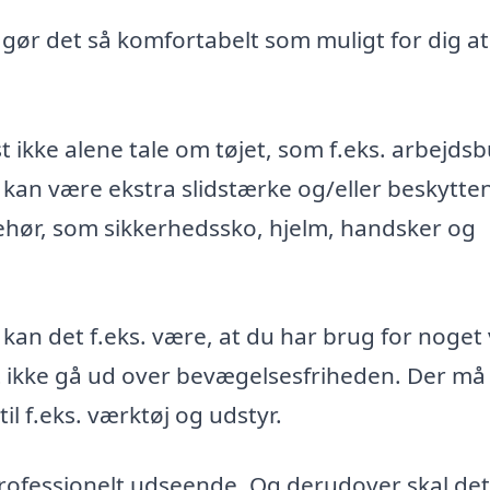
, gør det så komfortabelt som muligt for dig at
t ikke alene tale om tøjet, som f.eks. arbejds
 kan være ekstra slidstærke og/eller beskytte
ehør, som sikkerhedssko, hjelm, handsker og
 kan det f.eks. være, at du har brug for noget
st ikke gå ud over bevægelsesfriheden. Der må
l f.eks. værktøj og udstyr.
 professionelt udseende. Og derudover skal det