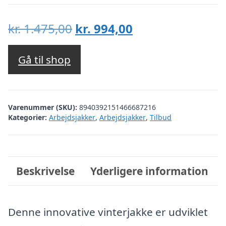
Den
Den
kr.
1.475,00
kr.
994,00
oprindelige
aktuelle
pris
pris
Gå til shop
var:
er:
kr. 1.475,00.
kr. 994,00.
Varenummer (SKU):
8940392151466687216
Kategorier:
Arbejdsjakker
,
Arbejdsjakker
,
Tilbud
Beskrivelse
Yderligere information
Denne innovative vinterjakke er udviklet