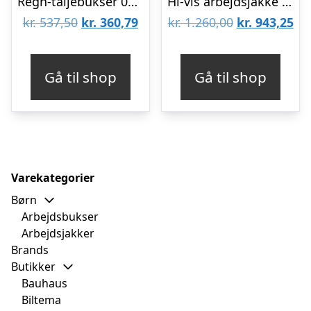
Regn-taljebukser 072400 koboltblå Str. 4XL
Hi-vis arbejdsjakke 086004R orange/sort Str. S
Den
Den
Den
De
kr.
537,50
kr.
360,79
kr.
1.260,00
kr.
943,25
oprindelige
aktuelle
oprindelige
akt
pris
pris
pris
pri
Gå til shop
Gå til shop
var:
er:
var:
er:
kr. 537,50.
kr. 360,79.
kr. 1.260,00.
kr.
Varekategorier
Børn
Arbejdsbukser
Arbejdsjakker
Brands
Butikker
Bauhaus
Biltema