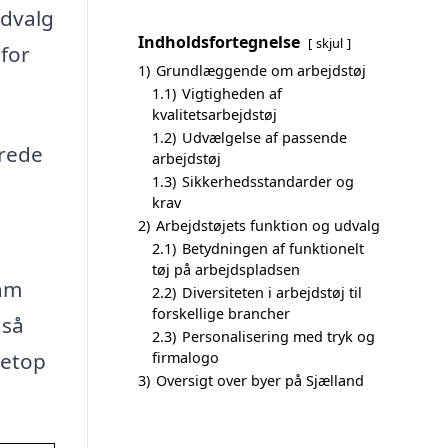
udvalg
Indholdsfortegnelse
skjul
 for
1)
Grundlæggende om arbejdstøj
1.1)
Vigtigheden af
kvalitetsarbejdstøj
1.2)
Udvælgelse af passende
erede
arbejdstøj
1.3)
Sikkerhedsstandarder og
krav
2)
Arbejdstøjets funktion og udvalg
2.1)
Betydningen af funktionelt
tøj på arbejdspladsen
eam
2.2)
Diversiteten i arbejdstøj til
forskellige brancher
 så
2.3)
Personalisering med tryk og
netop
firmalogo
3)
Oversigt over byer på Sjælland