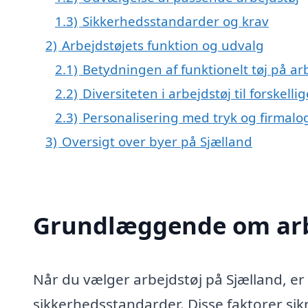
1.3)
Sikkerhedsstandarder og krav
2)
Arbejdstøjets funktion og udvalg
2.1)
Betydningen af funktionelt tøj på a
2.2)
Diversiteten i arbejdstøj til forskell
2.3)
Personalisering med tryk og firmalo
3)
Oversigt over byer på Sjælland
Grundlæggende om arb
Når du vælger arbejdstøj på Sjælland, er 
sikkerhedsstandarder. Disse faktorer sikr