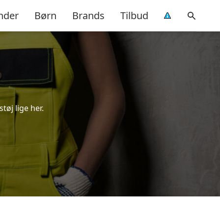
nder
Børn
Brands
Tilbud
tøj lige her.