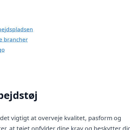
rbejdspladsen
ige brancher
go
ejdstøj
det vigtigt at overveje kvalitet, pasform og
er, at tøjet opfylder dine krav og beskytter di