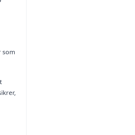
r som
t
ikrer,