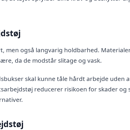
jdstøj
ort, men også langvarig holdbarhed. Materiale
ære, da de modstår slitage og vask.
sbukser skal kunne tåle hårdt arbejde uden a
etsarbejdstøj reducerer risikoen for skader og s
rnativer.
jdstøj