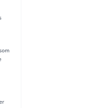
s
 som
e
er